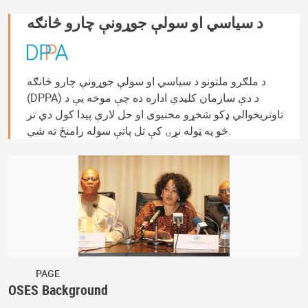
د سیاسي او سولې جوړونې چارو څانګه
د ملګرو ملتونو د سیاسي او سولې جوړونې چارو څانګه
(DPPA) د دې سازمان کلیدي اداره ده چې موخه یې د
تاوتریخوالي ډکو شخړو مخنیوی او حل لارې پیدا کول دي تر
څو په ټوله نړۍ کې تل پاتې سوله رامنځ ته شي.
PAGE
OSES Background