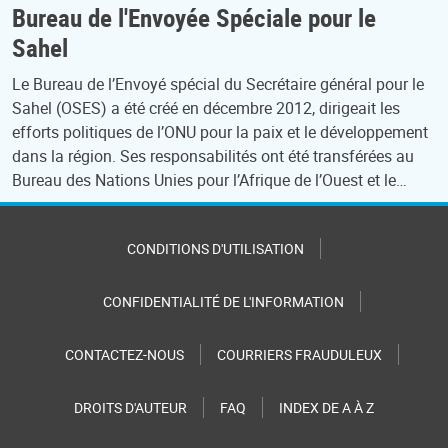
Bureau de l'Envoyée Spéciale pour le
Sahel
Le Bureau de l’Envoyé spécial du Secrétaire général pour le
Sahel (OSES) a été créé en décembre 2012, dirigeait les
efforts politiques de l’ONU pour la paix et le développement
dans la région. Ses responsabilités ont été transférées au
Bureau des Nations Unies pour l’Afrique de l’Ouest et le…
CONDITIONS D'UTILISATION
CONFIDENTIALITÉ DE L'INFORMATION
CONTACTEZ-NOUS
COURRIERS FRAUDULEUX
DROITS D'AUTEUR
FAQ
INDEX DE A À Z